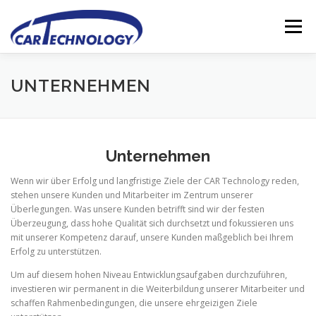
Prejsť
na
Menu
obsah
ÜBER UNS
GALERIE
KARRIERE
UNTERNEHMEN
REFERENZEN
FÜR UNTERNEHMEN
KONTAKT
Unternehmen
Wenn wir über Erfolg und langfristige Ziele der CAR Technology reden,
stehen unsere Kunden und Mitarbeiter im Zentrum unserer
Überlegungen. Was unsere Kunden betrifft sind wir der festen
Überzeugung, dass hohe Qualität sich durchsetzt und fokussieren uns
mit unserer Kompetenz darauf, unsere Kunden maßgeblich bei Ihrem
Erfolg zu unterstützen.
Um auf diesem hohen Niveau Entwicklungsaufgaben durchzuführen,
investieren wir permanent in die Weiterbildung unserer Mitarbeiter und
schaffen Rahmenbedingungen, die unsere ehrgeizigen Ziele